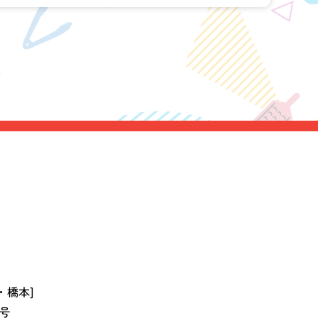
・橋本]
3号